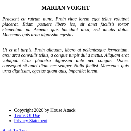
MARIAN VOIGHT
Praesent eu rutrum nunc. Proin vitae lorem eget tellus volutpat
placerat. Etiam posuere libero leo, sit amet facilisis tortor
elementum id. Aenean quis tincidunt arcu, sed iaculis dolor.
Maecenas quis urna dignissim egestas.
Ut et mi turpis. Proin aliquam, libero at pellentesque fermentum,
arcu arcu convallis tellus, a congue turpis dui a metus. Aliquam erat
volutpat. Cras pharetra dignissim ante nec congue. Donec
consequat sit amet diam nec semper. Nulla facilisi. Maecenas quis
urna dignissim, egestas quam quis, imperdiet lorem.
email@email.com
571 393-0230 5270 Some
Adress 27 US
Copyright 2026 by House Attack
Terms Of Use
Privacy Statement
Back To Top