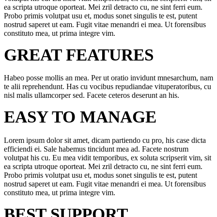
ea scripta utroque oporteat. Mei zril detracto cu, ne sint ferri eum.
Probo primis volutpat usu et, modus sonet singulis te est, putent
nostrud saperet ut eam. Fugit vitae menandri ei mea. Ut forensibus
constituto mea, ut prima integre vim.
GREAT FEATURES
Habeo posse mollis an mea. Per ut oratio invidunt mnesarchum, nam
te alii reprehendunt. Has cu vocibus repudiandae vituperatoribus, cu
nisl malis ullamcorper sed. Facete ceteros deserunt an his.
EASY TO MANAGE
Lorem ipsum dolor sit amet, dicam partiendo cu pro, his case dicta
efficiendi ei. Sale habemus tincidunt mea ad. Facete nostrum
volutpat his cu. Eu mea vidit temporibus, ex soluta scripserit vim, sit
ea scripta utroque oporteat. Mei zril detracto cu, ne sint ferri eum.
Probo primis volutpat usu et, modus sonet singulis te est, putent
nostrud saperet ut eam. Fugit vitae menandri ei mea. Ut forensibus
constituto mea, ut prima integre vim.
BEST SUPPORT