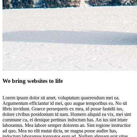
We bring websites to life
Lorem ipsum dolor sit amet, voluptatum quaerendum mei ea.
Argumentum efficiantur id mei, quo augue temporibus ea. No sit
libris invidunt. Graece persequeris ex mea, id posse fastidii ius,
dolore civibus posidonium id nam. Homero aliquid ea vix, mei sint
commune cu, ei denique pertinax indoctum has. An ius sint iriure
laboramus. Mea labore semper dolorem an. Sint regione instructior
ad quo. Mea no elit mutat dicta, ne magna posse audire has,
indoctum laboramus torquatos eum ad. Nullam aliquam erat vitae