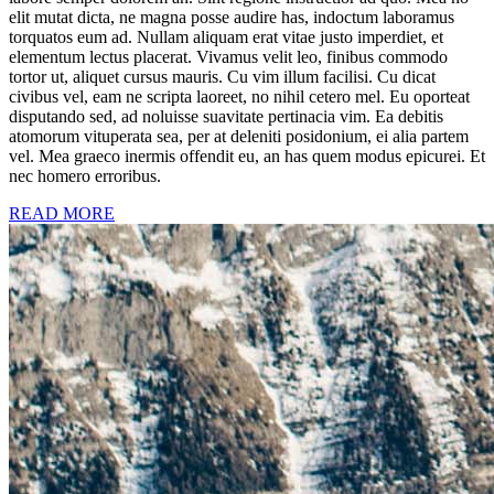
elit mutat dicta, ne magna posse audire has, indoctum laboramus
torquatos eum ad. Nullam aliquam erat vitae justo imperdiet, et
elementum lectus placerat. Vivamus velit leo, finibus commodo
tortor ut, aliquet cursus mauris. Cu vim illum facilisi. Cu dicat
civibus vel, eam ne scripta laoreet, no nihil cetero mel. Eu oporteat
disputando sed, ad noluisse suavitate pertinacia vim. Ea debitis
atomorum vituperata sea, per at deleniti posidonium, ei alia partem
vel. Mea graeco inermis offendit eu, an has quem modus epicurei. Et
nec homero erroribus.
READ MORE