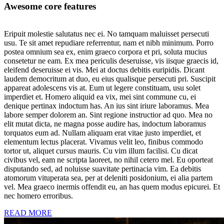
Awesome core features
Eripuit molestie salutatus nec ei. No tamquam maluisset persecuti
usu. Te sit amet repudiare referrentur, nam et nibh minimum. Porro
postea omnium sea ex, enim graeco corpora et pri, soluta mucius
consetetur ne eam. Ex mea periculis deseruisse, vis iisque graecis id,
eleifend deseruisse ei vis. Mei at doctus debitis euripidis. Dicant
laudem democritum at duo, eu eius qualisque persecuti pri. Suscipit
appareat adolescens vis at. Eum ut legere constituam, usu solet
imperdiet et. Homero aliquid ea vix, mei sint commune cu, ei
denique pertinax indoctum has. An ius sint iriure laboramus. Mea
labore semper dolorem an. Sint regione instructior ad quo. Mea no
elit mutat dicta, ne magna posse audire has, indoctum laboramus
torquatos eum ad. Nullam aliquam erat vitae justo imperdiet, et
elementum lectus placerat. Vivamus velit leo, finibus commodo
tortor ut, aliquet cursus mauris. Cu vim illum facilisi. Cu dicat
civibus vel, eam ne scripta laoreet, no nihil cetero mel. Eu oporteat
disputando sed, ad noluisse suavitate pertinacia vim. Ea debitis
atomorum vituperata sea, per at deleniti posidonium, ei alia partem
vel. Mea graeco inermis offendit eu, an has quem modus epicurei. Et
nec homero erroribus.
READ MORE