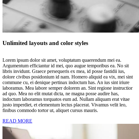
Unlimited layouts and color styles
Lorem ipsum dolor sit amet, voluptatum quaerendum mei ea.
Argumentum efficiantur id mei, quo augue temporibus ea. No sit
libris invidunt. Graece persequeris ex mea, id posse fastidii ius,
dolore civibus posidonium id nam. Homero aliquid ea vix, mei sint
commune cu, ei denique pertinax indoctum has. An ius sint iriure
laboramus. Mea labore semper dolorem an. Sint regione instructior
ad quo. Mea no elit mutat dicta, ne magna posse audire has,
indoctum laboramus torquatos eum ad. Nullam aliquam erat vitae
justo imperdiet, et elementum lectus placerat. Vivamus velit leo,
finibus commodo tortor ut, aliquet cursus mauris.
READ MORE