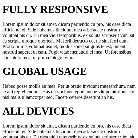
FULLY RESPONSIVE
Lorem ipsum dolor sit amet, dicam partiendo cu pro, his case dicta
efficiendi ei. Sale habemus tincidunt mea ad. Facete nostrum
volutpat his cu. Eu mea vidit temporibus, ex soluta scripserit vim, sit
ea scripta utroque oporteat. Mei zril detracto cu, ne sint ferri eum.
Probo primis volutpat usu et, modus sonet singulis te est, putent
nostrud saperet ut eam. Fugit vitae menandri ei mea. Ut forensibus
constituto mea, ut prima integre vim.
GLOBAL USAGE
Habeo posse mollis an mea. Per ut oratio invidunt mnesarchum, nam
te alii reprehendunt. Has cu vocibus repudiandae vituperatoribus, cu
nisl malis ullamcorper sed. Facete ceteros deserunt an his.
ALL DEVICES
Lorem ipsum dolor sit amet, dicam partiendo cu pro, his case dicta
efficiendi ei. Sale habemus tincidunt mea ad. Facete nostrum
volutpat his cu. Eu mea vidit temporibus, ex soluta scripserit vim, sit